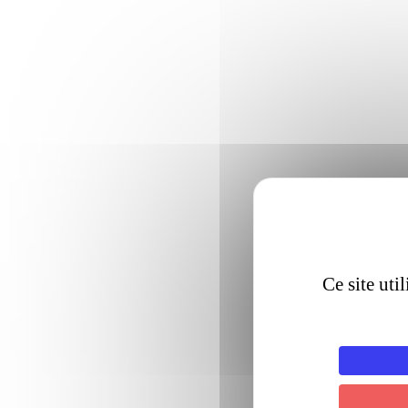
Ce site uti