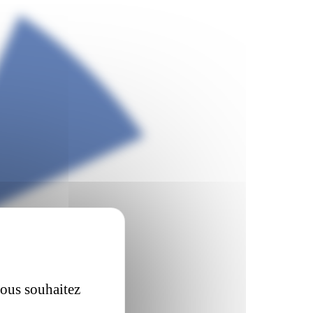
vous souhaitez