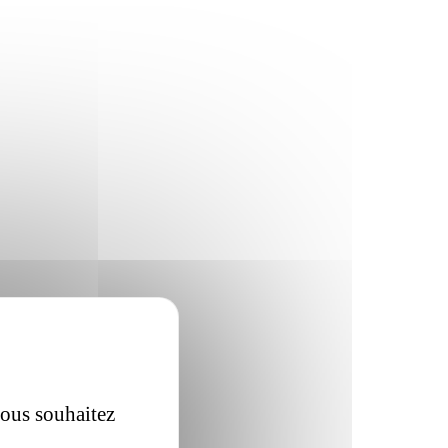
vous souhaitez