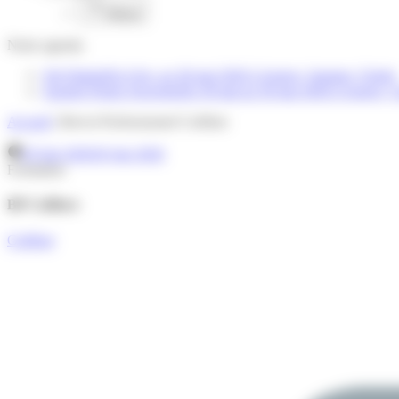
Retour
Notre
agenda
Job Dating
Du 6 fev. au 30 mai 2026
à Angers, Saumur, Cholet
Journée Portes Ouvertes
Du 30 mai au 30 mai 2026
à Angers, 
Accueil
|
Brevet Professionnel Coiffure
29 juin 2020
18 juin 2026
Formation
BP Coiffure
Coiffure