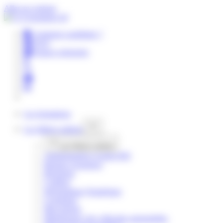
Panneau de gestion des cookies
Aller au contenu
Comment candidater ?
FAQ
Espace entreprise
Les
formations
Les filières
métiers
Les filières
métiers
Administration Gestion RH
Banque Assurance
Bijouterie
Coiffure
Informatique Numérique
Logistique
Maçonnerie
Maintenance des véhicules automobiles