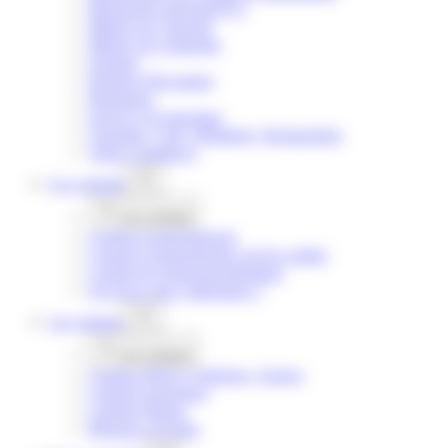
Menuiserie bois/alu/PVC
Métiers de l’énergie
Métiers de l’industrie
Optique
Peinture Décoration
Pharmacie
Service à la personne
Tourisme, Café, Hôtellerie, Restauration
Vente Commerce
Les
contrats
Les
contrats
Contrat d’apprentissage
Contrat d’apprentissage service public
Contrat de professionnalisation
Qu’est-ce que l’alternance ?
Les
campus
Les
campus
Campus Pierre Cointreau | Angers
Campus Eurespace
Campus Balzac
Réseaux et écoles