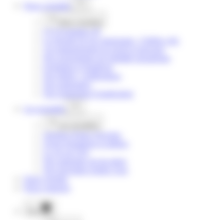
Nous
connaître
Nous
connaître
CCI Formation 49
La réussite de nos apprenants : Chiffres clés
Accompagnement au projet et parcours
Nos programmes de mobilité européenne
Formation et handicap
Nos labels / certifications
Nos partenaires
Nos restaurants d’application
Les
actualités
Les
actualités
Journées Portes Ouvertes
Zoom formations et métiers
La vie au CFA
Nos apprentis ont du talent
Nos prochains rendez-vous
Notre
Agenda
Nous
contacter
Plus