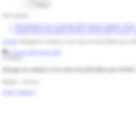
Retour
Notre
agenda
Job Dating
Du 6 fev. au 30 mai 2026
à Angers, Saumur, Cholet
Journée Portes Ouvertes
Du 30 mai au 30 mai 2026
à Angers, 
Accueil
|
Manager de commerce et de centre de profit délivré par A
15 janvier 2025
6 mars 2026
Formation
Manager de commerce et de centre de profit délivré par AFMGE
Mastère – Niveau 7
Vente Commerce