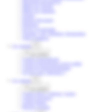
Menuiserie bois/alu/PVC
Métiers de l’énergie
Métiers de l’industrie
Optique
Peinture Décoration
Pharmacie
Service à la personne
Tourisme, Café, Hôtellerie, Restauration
Vente Commerce
Les
contrats
Les
contrats
Contrat d’apprentissage
Contrat d’apprentissage service public
Contrat de professionnalisation
Qu’est-ce que l’alternance ?
Les
campus
Les
campus
Campus Pierre Cointreau | Angers
Campus Eurespace
Campus Balzac
Réseaux et écoles