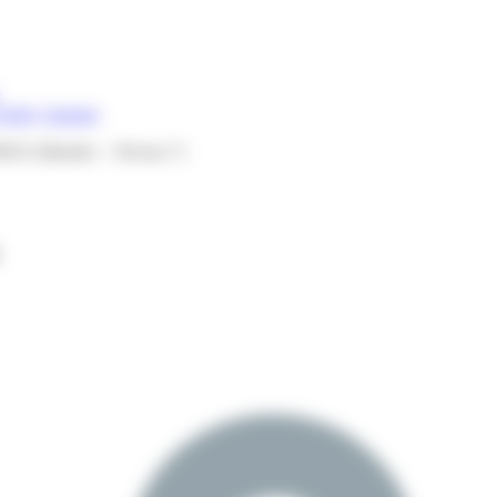
Cholet, Saumur
FMGE (Mastère – Niveau 7)