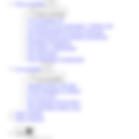
Nous
connaître
Nous
connaître
CCI Formation 49
La réussite de nos apprenants : Chiffres clés
Accompagnement au projet et parcours
Nos programmes de mobilité européenne
Formation et handicap
Nos labels / certifications
Nos partenaires
Nos restaurants d’application
Les
actualités
Les
actualités
Journées Portes Ouvertes
Zoom formations et métiers
La vie au CFA
Nos apprentis ont du talent
Nos prochains rendez-vous
Notre
Agenda
Nous
contacter
Plus