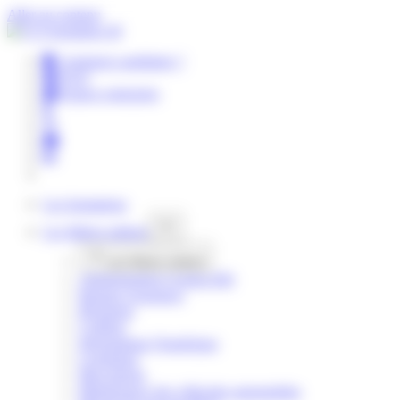
Panneau de gestion des cookies
Aller au contenu
Comment candidater ?
FAQ
Espace entreprise
Les
formations
Les filières
métiers
Les filières
métiers
Administration Gestion RH
Banque Assurance
Bijouterie
Coiffure
Informatique Numérique
Logistique
Maçonnerie
Maintenance des véhicules automobiles